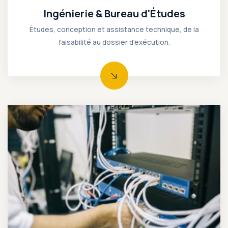
Ingénierie & Bureau d'Études
Études, conception et assistance technique, de la
faisabilité au dossier d'exécution.
Des solutions électriques BT/MT et infrastructures data pour des bâtiments performants et connectés.