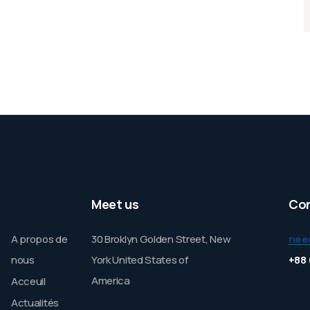
Meet us
Co
A propos de
30 Broklyn Golden Street, New
nee
nous
York United States of
+88 
America
Acceuil
Actualités