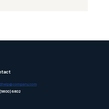
ntact
dhelp@company.com
(9800) 6802