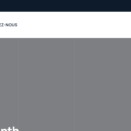
EZ-NOUS
onth